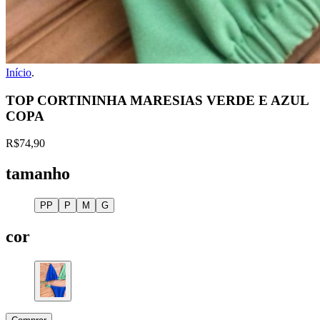
Início
.
TOP CORTININHA MARESIAS VERDE E AZUL
COPA
R$74,90
tamanho
PP
P
M
G
cor